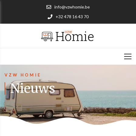
info@vzwhomie.be
+32 478 16 43 70
VZW HOMIE
Nieuws