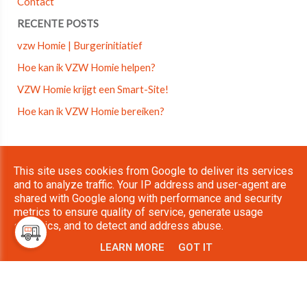
Contact
RECENTE POSTS
vzw Homie | Burgerinitiatief
Hoe kan ik VZW Homie helpen?
VZW Homie krijgt een Smart-Site!
Hoe kan ik VZW Homie bereiken?
Copyright © 2026 VZW Homie. All rights reserved.
This site uses cookies from Google to deliver its services
Privacy & Cookies
UP-TO-DATE WebDesign
and to analyze traffic. Your IP address and user-agent are
shared with Google along with performance and security
metrics to ensure quality of service, generate usage
statistics, and to detect and address abuse.
LEARN MORE
GOT IT